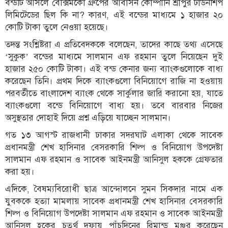
বন্ডটি আসলে বেক্সিমকো গ্রুপের আবাসন কোম্পানি শ্রীপুর টাউনশিপ
লিমিটেডের ছিল কি না? কারণ, এই বন্ডের মাধ্যমে ১ হাজার ২০
কোটি টাকা তুলে নেওয়া হয়েছে।
তদন্ত সংশ্লিষ্টরা এ প্রতিবেদককে বলেছেন, তাদের কাছে তথ্য এসেছে
‘সুকুক’ বন্ডের মাধ্যমে সালমান এফ রহমান তুলে নিয়েছেন দুই
হাজার ২৫০ কোটি টাকা। এই বন্ড কেনার জন্য ব্যাংকগুলোকে বাধ্য
করেছেন তিনি। প্রথম দিকে ব্যাংকগুলো বিনিয়োগে রাজি না হওয়ায়
পরবর্তীতে বাংলাদেশ ব্যাংক থেকে সার্কুলার জারি করানো হয়, যাতে
ব্যাংকগুলো বন্ডে বিনিয়োগে বাধ্য হয়। তবে বারবার নিজের
অসুস্থতার দোহাই দিয়ে প্রশ্ন এড়িয়ে যাচ্ছেন সালমান।
গত ১৩ আগস্ট রাজধানী ঢাকার সদরঘাট এলাকা থেকে সাবেক
প্রধানমন্ত্রী শেখ হাসিনার বেসরকারি শিল্প ও বিনিয়োগ উপদেষ্টা
সালমান এফ রহমান ও সাবেক আইনমন্ত্রী আনিসুল হককে গ্রেফতার
করা হয়।
এদিকে, বৈষম্যবিরোধী ছাত্র আন্দোলনে সুমন সিকদার নামে এক
যুবককে হত্যা মামলায় সাবেক প্রধানমন্ত্রী শেখ হাসিনার বেসরকারি
শিল্প ও বিনিয়োগ উপদেষ্টা সালমান এফ রহমান ও সাবেক আইনমন্ত্রী
আনিসুল হকের চতুর্থ দফায় পাঁচদিনের রিমান্ড মঞ্জুর করেছেন