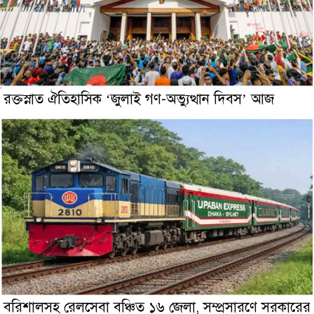
রক্তস্নাত ঐতিহাসিক ‌‘জুলাই গণ-অভ্যুত্থান দিবস’ আজ
বরিশালসহ রেলসেবা বঞ্চিত ১৬ জেলা, সম্প্রসারণে সরকারের