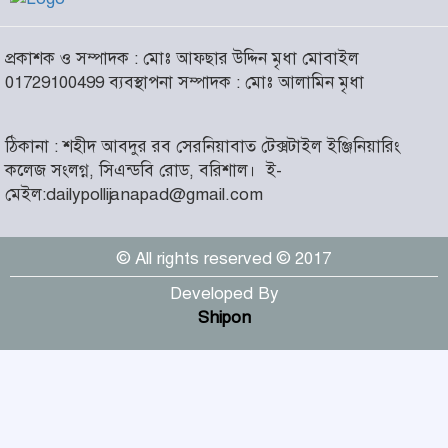
আসন্ন বাকেরগঞ্জ পৌর নির্বাচনে
প্রকাশক ও সম্পাদক : মোঃ আফছার উদ্দিন মৃধা মোবাইল
নারী কাউন্সিলর পদে দোয়া চাইলেন
৬
01729100499 ব্যবস্থাপনা সম্পাদক : মোঃ আলামিন মৃধা
বিএমএসএফ নেত্রী সাবরিনা
আক্তার জিয়া
ঠিকানা : শহীদ আবদুর রব সেরনিয়াবাত টেক্সটাইল ইঞ্জিনিয়ারিং
‘ইসরাইলি সেনাবাহিনী ধ্বংসের
কলেজ সংলগ্ন, সিএন্ডবি রোড, বরিশাল।
ই-
দ্বারপ্রান্তে’ : ইরানের হামলায়
৭
মেইল:dailypollijanapad@gmail.com
এশিয়ায় ১৩ মার্কিন ঘাঁটি ধ্বংস
© All rights reserved © 2017
দৌলতদিয়ায় বাস ডুবি : ২৪ জনের
মরদেহ উদ্ধার, অনেকেই নিখোঁজ
৮
Developed By
Shipon
মহান স্বাধীনতা ও জাতীয় দিবস
আজ
৯