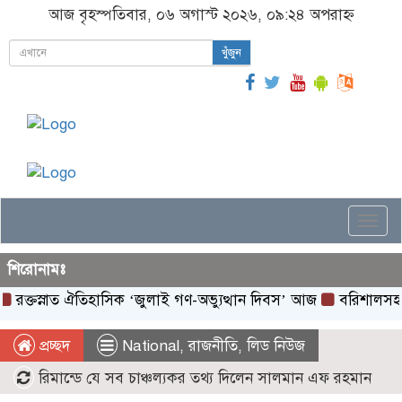
আজ বৃহস্পতিবার, ০৬ অগাস্ট ২০২৬, ০৯:২৪ অপরাহ্ন
খুঁজুন
Togg
navi
শিরোনামঃ
নাত ঐতিহাসিক ‌‘জুলাই গণ-অভ্যুত্থান দিবস’ আজ
বরিশালসহ রেলসেবা 
প্রচ্ছদ
National
,
রাজনীতি
,
লিড নিউজ
রিমান্ডে যে সব চাঞ্চল্যকর তথ্য দিলেন সালমান এফ রহমান