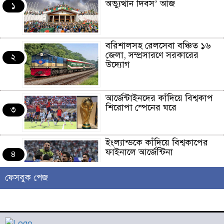
অভ্যুত্থান দিবস’ আজ
১
বরিশালসহ রেলসেবা বঞ্চিত ১৬
জেলা, সম্প্রসারণে সরকারের
২
উদ্যোগ
আর্জেন্টাইনদের কাঁদিয়ে বিশ্বকাপ
শিরোপা স্পেনের ঘরে
৩
ইংল্যান্ডকে কাঁদিয়ে বিশ্বকাপের
ফাইনালে আর্জেন্টিনা
৪
ফেসবুক পেজ
লাখো মানুষের গন্তব্য এখন
চরমোনাই
৫