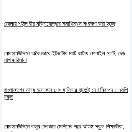
ভোলায় শহীদ বীর মুক্তিযোদ্ধার সমাধিস্থল সংরক্ষণ করা হচ্ছে
বোরহানউদ্দিনে অবৈধভাবে ইটভাটার মাটি কাটায় মোবাইল কোর্ট, দেড়
লাখ জরিমানা
বাংলাদেশের মানুষ মনে করে শেখ হাসিনার হাতেই দেশ নিরাপদ : এমপি
মুকুল
বোরহানউদ্দিনে বালুর ড্রেজার মেশিনের শব্দে অতিষ্ঠ স্কুল শিক্ষার্থীরা,