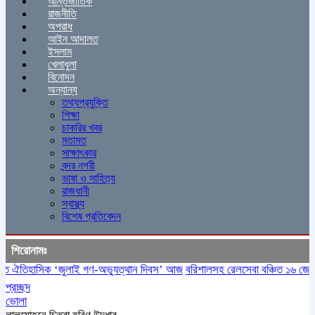
আন্তর্জাতিক
রাজনীতি
অপরাধ
আইন আদালত
ইসলাম
খেলাধুলা
বিনোদন
অন্যান্য
তথ্যপ্রযুক্তি
শিক্ষা
চাকরির খবর
মতামত
সাক্ষাৎকার
বন্দর নগরী
ভাষা ও সাহিত্য
রাজধানী
স্বাস্থ্য
বিশেষ প্রতিবেদন
শিরোনামঃ
ঐতিহাসিক ‌‘জুলাই গণ-অভ্যুত্থান দিবস’ আজ
বরিশালসহ রেলসেবা বঞ্চিত ১৬ জেলা, স
প্রচ্ছদ
ভোলা