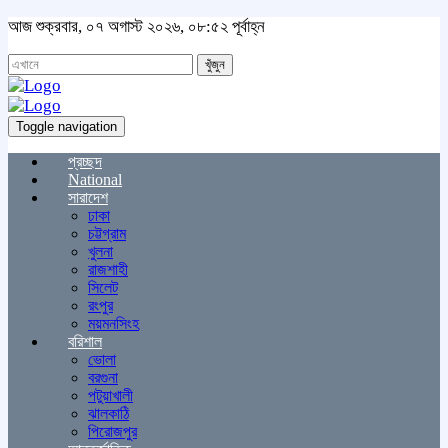
আজ শুক্রবার, ০৭ অগাস্ট ২০২৬, ০৮:৫২ পূর্বাহ্ন
খুঁজুন
Toggle navigation
প্রচ্ছদ
National
সারাদেশ
ঢাকা
চট্টগ্রাম
খুলনা
রাজশাহী
সিলেট
রংপুর
ময়মনসিংহ
বরিশাল
ভোলা
বরগুনা
পটুয়াখালী
ঝালকাঠি
পিরোজপুর