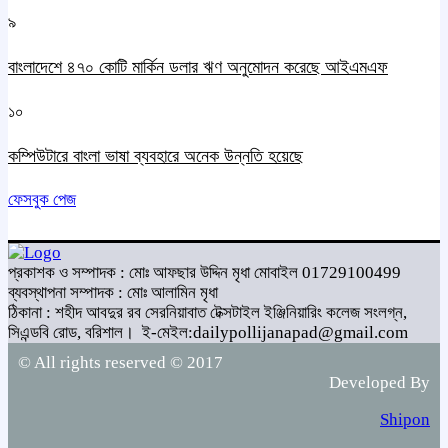
৯
বাংলাদেশে ৪৭০ কোটি মার্কিন ডলার ঋণ অনুমোদন করেছে আইএমএফ
১০
কম্পিউটারে বাংলা ভাষা ব্যবহারে অনেক উন্নতি হয়েছে
ফেসবুক পেজ
প্রকাশক ও সম্পাদক : মোঃ আফছার উদ্দিন মৃধা মোবাইল 01729100499
ব্যবস্থাপনা সম্পাদক : মোঃ আলামিন মৃধা
ঠিকানা : শহীদ আবদুর রব সেরনিয়াবাত টেক্সটাইল ইঞ্জিনিয়ারিং কলেজ সংলগ্ন,
সিএন্ডবি রোড, বরিশাল।
ই-মেইল:dailypollijanapad@gmail.com
© All rights reserved © 2017
Developed By
Shipon