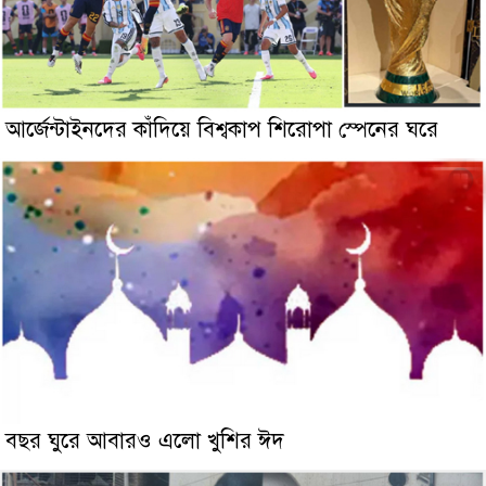
আর্জেন্টাইনদের কাঁদিয়ে বিশ্বকাপ শিরোপা স্পেনের ঘরে
বছর ঘুরে আবারও এলো খুশির ঈদ