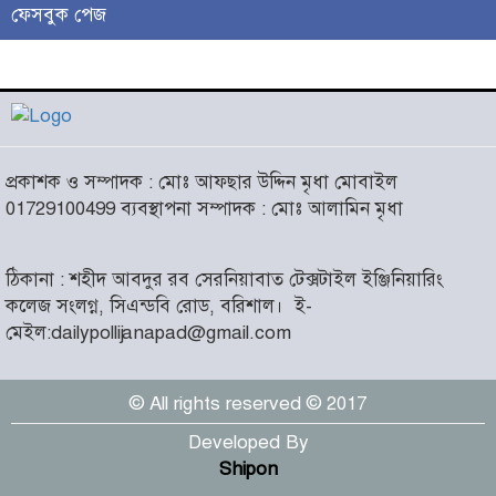
ফেসবুক পেজ
লাখো মানুষের গন্তব্য এখন
চরমোনাই
৫
আসন্ন বাকেরগঞ্জ পৌর নির্বাচনে
প্রকাশক ও সম্পাদক : মোঃ আফছার উদ্দিন মৃধা মোবাইল
নারী কাউন্সিলর পদে দোয়া চাইলেন
৬
01729100499 ব্যবস্থাপনা সম্পাদক : মোঃ আলামিন মৃধা
বিএমএসএফ নেত্রী সাবরিনা
আক্তার জিয়া
ঠিকানা : শহীদ আবদুর রব সেরনিয়াবাত টেক্সটাইল ইঞ্জিনিয়ারিং
‘ইসরাইলি সেনাবাহিনী ধ্বংসের
কলেজ সংলগ্ন, সিএন্ডবি রোড, বরিশাল।
ই-
দ্বারপ্রান্তে’ : ইরানের হামলায়
৭
মেইল:dailypollijanapad@gmail.com
এশিয়ায় ১৩ মার্কিন ঘাঁটি ধ্বংস
© All rights reserved © 2017
দৌলতদিয়ায় বাস ডুবি : ২৪ জনের
মরদেহ উদ্ধার, অনেকেই নিখোঁজ
৮
Developed By
Shipon