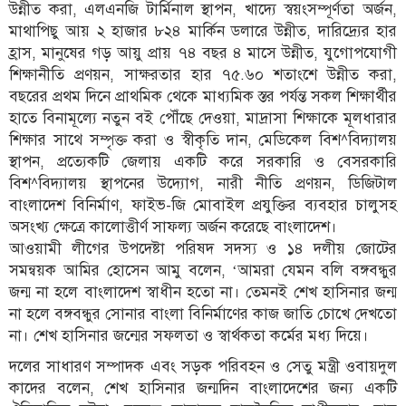
উন্নীত করা, এলএনজি টার্মিনাল স্থাপন, খাদ্যে স্বয়ংসম্পূর্ণতা অর্জন,
মাথাপিছু আয় ২ হাজার ৮২৪ মার্কিন ডলারে উন্নীত, দারিদ্র্যের হার
হ্রাস, মানুষের গড় আয়ু প্রায় ৭৪ বছর ৪ মাসে উন্নীত, যুগোপযোগী
শিক্ষানীতি প্রণয়ন, সাক্ষরতার হার ৭৫.৬০ শতাংশে উন্নীত করা,
বছরের প্রথম দিনে প্রাথমিক থেকে মাধ্যমিক স্তর পর্যন্ত সকল শিক্ষার্থীর
হাতে বিনামূল্যে নতুন বই পৌঁছে দেওয়া, মাদ্রাসা শিক্ষাকে মূলধারার
শিক্ষার সাথে সম্পৃক্ত করা ও স্বীকৃতি দান, মেডিকেল বিশ^বিদ্যালয়
স্থাপন, প্রত্যেকটি জেলায় একটি করে সরকারি ও বেসরকারি
বিশ^বিদ্যালয় স্থাপনের উদ্যোগ, নারী নীতি প্রণয়ন, ডিজিটাল
বাংলাদেশ বিনির্মাণ, ফাইভ-জি মোবাইল প্রযুক্তির ব্যবহার চালুসহ
অসংখ্য ক্ষেত্রে কালোত্তীর্ণ সাফল্য অর্জন করেছে বাংলাদেশ।
আওয়ামী লীগের উপদেষ্টা পরিষদ সদস্য ও ১৪ দলীয় জোটের
সমন্বয়ক আমির হোসেন আমু বলেন, ‘আমরা যেমন বলি বঙ্গবন্ধুর
জন্ম না হলে বাংলাদেশ স্বাধীন হতো না। তেমনই শেখ হাসিনার জন্ম
না হলে বঙ্গবন্ধুর সোনার বাংলা বিনির্মাণের কাজ জাতি চোখে দেখতো
না। শেখ হাসিনার জন্মের সফলতা ও স্বার্থকতা কর্মের মধ্য দিয়ে।
দলের সাধারণ সম্পাদক এবং সড়ক পরিবহন ও সেতু মন্ত্রী ওবায়দুল
কাদের বলেন, শেখ হাসিনার জন্মদিন বাংলাদেশের জন্য একটি