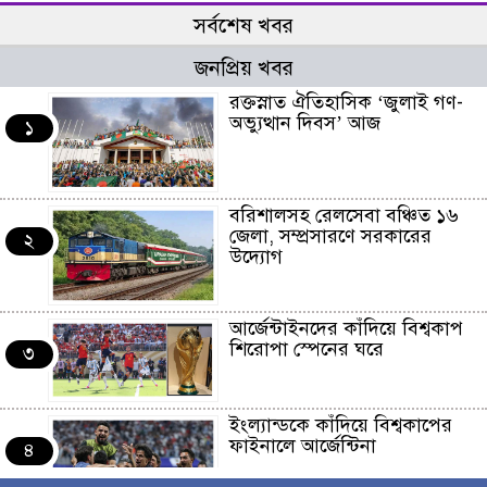
সর্বশেষ খবর
জনপ্রিয় খবর
রক্তস্নাত ঐতিহাসিক ‌‘জুলাই গণ-
অভ্যুত্থান দিবস’ আজ
১
বরিশালসহ রেলসেবা বঞ্চিত ১৬
জেলা, সম্প্রসারণে সরকারের
২
উদ্যোগ
আর্জেন্টাইনদের কাঁদিয়ে বিশ্বকাপ
শিরোপা স্পেনের ঘরে
৩
ইংল্যান্ডকে কাঁদিয়ে বিশ্বকাপের
ফাইনালে আর্জেন্টিনা
৪