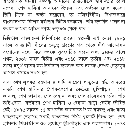
ঐতিহাসিক ঘটনা। বঙ্গবন্ধু আমাদের রাজনৈতিক স্বাধীনতার রোল
মডেল। শেখ হাসিনা আমাদের উন্নয়ন এবং অর্জনের রোল মডেল।
তিনি নিজে যা অর্জন করেছেন, তা নজিরবিহীন। বিশ্বদরবারে
বাংলাদেশকে বিশেষ মর্যাদায় উন্নীত করেছেন। তাঁর জন্মদিন পালন না
করলে আমরা জাতির কাছে অকৃতজ্ঞ থেকে যাব।’
ডিজিটাল বাংলাদেশ বিনির্মাণের প্রবক্তা স্বপ্নদর্শী এই নেতা ১৯৮১
সালে আওয়ামী লীগের নেতৃত্ব গ্রহণের পর থেকে দীর্ঘ আন্দোলন
সংগ্রামের মধ্যে দিয়ে দলকে সুসংগঠিত করেন এবং ১৯৯৬ সালে
প্রথম, ২০০৮ সালে দ্বিতীয় এবং ২০১৪ সালে তৃতীয় এবং ২০১৮
সালে চতুর্থ বারের মত নির্বাচনে জয়লাভ করে দলকে দেশের নেতৃত্বের
আসনে বসাতে সক্ষম হন।
দাদা শেখ লুৎফর রহমান ও দাদি সাহেরা খাতুনের অতি আদরের
নাতনি শেখ হাসিনার শৈশব-কৈশোর কেটেছে টুঙ্গিপাড়ায়। শেখ
কামাল, শেখ জামাল, শেখ রেহানা এবং শেখ রাসেলসহ তাঁরা পাঁচ
ভাই-বোন। বর্তমানে শেখ হাসিনা ও রেহানা ছাড়া কেউই জীবিত
নেই। ১৯৭৫ সালের ১৫ আগস্টের কালরাতে পিতা বঙ্গবন্ধু এবং মাতা
ফজিলাতুন নেছাসহ সবাই ঘাতকদের নির্মম বুলেটে নিহত হন। শেখ
হাসিনার শিক্ষাজীবন শুরু হয়েছিল টুঙ্গিপাড়ার এক পাঠশালায়। ১৯৫৪