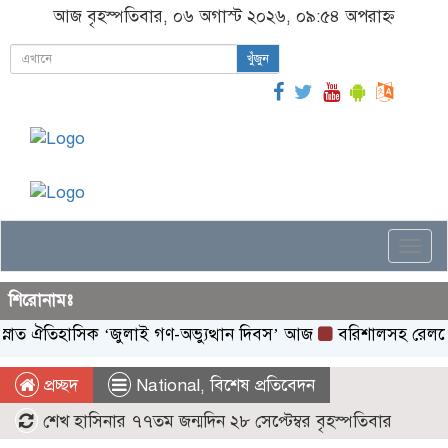
আজ বৃহস্পতিবার, ০৬ অগাস্ট ২০২৬, ০৯:৫৪ অপরাহ্ন
খুঁজুন
Togg
navi
শিরোনামঃ
িহাসিক ‌‘জুলাই গণ-অভ্যুত্থান দিবস’ আজ
বরিশালসহ রেলসেবা বঞ্চিত
প্রচ্ছদ
National
,
বিশেষ প্রতিবেদন
শেখ হাসিনার ৭৭তম জন্মদিন ২৮ সেপ্টেম্বর বৃহস্পতিবার