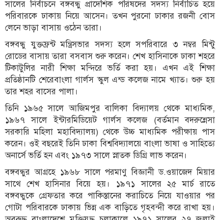
সালের নির্বাচনে বঙ্গবন্ধু প্রাদেশিক পরিষদের সদস্য নির্বাচিত হয়ে
পরিবারকে ঢাকায় নিয়ে আসেন। তখন পুরনো ঢাকার রজনী বোস
লেনে ভাড়া বাসায় ওঠেন তারা।
বঙ্গবন্ধু যুক্তফ্রন্ট মন্ত্রিসভার সদস্য হলে সপরিবারে ৩ নম্বর মিন্টু
রোডের বাসায় তারা বসবাস শুরু করেন। শেখ হাসিনাকে ঢাকা শহরে
টিকাটুলির নারী শিক্ষা মন্দিরে ভর্তি করা হয়। এখন এই শিক্ষা
প্রতিষ্ঠানটি শেরেবাংলা গার্লস স্কুল এন্ড কলেজ নামে খ্যাত। শুরু হয়
তার শহর বাসের পালা।
তিনি ১৯৬৫ সালে আজিমপুর বালিকা বিদ্যালয় থেকে মাধ্যমিক,
১৯৬৭ সালে ইন্টারমিডিয়েট গার্লস কলেজ (বর্তমান বদরুন্নেসা
সরকারি মহিলা মহাবিদ্যালয়) থেকে উচ্চ মাধ্যমিক পরীক্ষায় পাস
করেন। ওই বছরেই তিনি ঢাকা বিশ্ববিদ্যালয়ে বাংলা ভাষা ও সাহিত্যে
অনার্সে ভর্তি হন এবং ১৯৭৩ সালে স্নাতক ডিগ্রি লাভ করেন।
বঙ্গবন্ধুর আগ্রহে ১৯৬৮ সালে পরমাণু বিজ্ঞানী ড.ওয়াজেদ মিয়ার
সাথে শেখ হাসিনার বিয়ে হয়। ১৯৭১ সালের ২৫ মার্চ রাতে
বঙ্গবন্ধুকে গ্রেফতার করে পাকিস্তানের করাচিতে নিয়ে যাওয়ার পর
গোটা পরিবারকে ঢাকায় ভিন্ন এক বাড়িতে গৃহবন্দী করে রাখা হয়।
অবরুদ্ধ বাংলাদেশে মুক্তিযুদ্ধ চলাকালে ১৯৭১ সালের ২৭ জুলাই