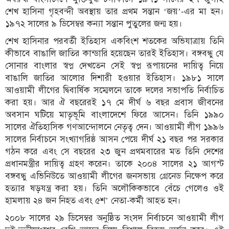
শেখ হাসিনা গৃহবন্দী অবস্থায় তার প্রথম সন্তান ‘জয়’-এর মা হন।
১৯৭২ সালের ৯ ডিসেম্বর কন্যা সন্তান পুতুলের জন্ম হয়।
শেখ হাসিনার পরবর্তী ইতিহাস একবিংশ শতকের অভিযাত্রায় তিনি
কীভাবে বাঙালি জাতির কান্ডারি হয়েছেন তারই ইতিহাস। বঙ্গবন্ধু যে
সোনার বাংলার স্বপ্ন দেখতেন সেই স্বপ্ন রূপায়নের দায়িত্ব নিয়ে
বাঙালি জাতির আলোর দিশারী হওয়ার ইতিহাস। ১৯৮১ সালে
আওয়ামী লীগের দ্বিবার্ষিক সম্মেলনে তাকে দলের সভাপতি নির্বাচিত
করা হয়। আর ঐ বছরেরই ১৭ মে দীর্ঘ ৬ বছর প্রবাস জীবনের
অবসান ঘটিয়ে মাতৃভূমি বাংলাদেশে ফিরে আসেন। তিনি ১৯৯০
সালের ঐতিহাসিক গণআন্দোলনে নেতৃত্ব দেন। আওয়ামী লীগ ১৯৯৬
সালের নির্বাচনে সংখ্যাগরিষ্ঠ আসন পেয়ে দীর্ঘ ২১ বছর পর সরকার
গঠন করে এবং সে বছরের ২৩ জুন প্রথমবারের মত তিনি দেশের
প্রধানমন্ত্রীর দায়িত্ব গ্রহণ করেন। তাকে ২০০৪ সালের ২১ আগস্ট
বঙ্গবন্ধু এভিনিউতে আওয়ামী লীগের জনসভায় গ্রেনেড নিক্ষেপ করে
হত্যার ষড়যন্ত্র করা হয়। তিনি অলৌকিকভাবে বেঁচে গেলেও ওই
হামলায় ২৪ জন নিহত এবং ৫শ’ নেতা-কর্মী আহত হন।
২০০৮ সালের ২৯ ডিসেম্বর অনুষ্ঠিত সংসদ নির্বাচনে আওয়ামী লীগ