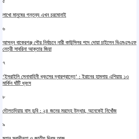
৫
লাখো মানুষের গন্তব্য এখন চরমোনাই
৬
আসন্ন বাকেরগঞ্জ পৌর নির্বাচনে নারী কাউন্সিলর পদে দোয়া চাইলেন বিএমএসএফ
নেত্রী সাবরিনা আক্তার জিয়া
৭
‘ইসরাইলি সেনাবাহিনী ধ্বংসের দ্বারপ্রান্তে’ : ইরানের হামলায় এশিয়ায় ১৩
মার্কিন ঘাঁটি ধ্বংস
৮
দৌলতদিয়ায় বাস ডুবি : ২৪ জনের মরদেহ উদ্ধার, অনেকেই নিখোঁজ
৯
মহান স্বাধীনতা ও জাতীয় দিবস আজ