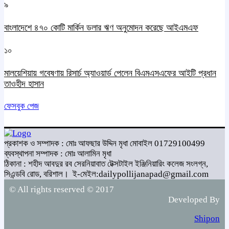
৯
বাংলাদেশে ৪৭০ কোটি মার্কিন ডলার ঋণ অনুমোদন করেছে আইএমএফ
১০
মালয়েশিয়ায় গবেষণায় রিসার্চ অ্যাওয়ার্ড পেলেন বিএমএসএফের আইটি প্রধান
তাওহীদ হাসান
ফেসবুক পেজ
প্রকাশক ও সম্পাদক : মোঃ আফছার উদ্দিন মৃধা মোবাইল 01729100499
ব্যবস্থাপনা সম্পাদক : মোঃ আলামিন মৃধা
ঠিকানা : শহীদ আবদুর রব সেরনিয়াবাত টেক্সটাইল ইঞ্জিনিয়ারিং কলেজ সংলগ্ন,
সিএন্ডবি রোড, বরিশাল।
ই-মেইল:dailypollijanapad@gmail.com
© All rights reserved © 2017
Developed By
Shipon