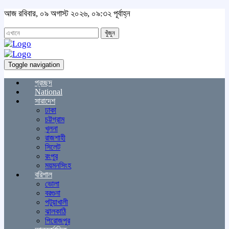
আজ রবিবার, ০৯ অগাস্ট ২০২৬, ০৯:৩২ পূর্বাহ্ন
খুঁজুন
Toggle navigation
প্রচ্ছদ
National
সারাদেশ
ঢাকা
চট্টগ্রাম
খুলনা
রাজশাহী
সিলেট
রংপুর
ময়মনসিংহ
বরিশাল
ভোলা
বরগুনা
পটুয়াখালী
ঝালকাঠি
পিরোজপুর