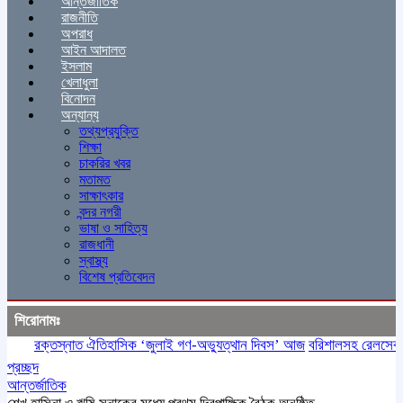
আন্তর্জাতিক
রাজনীতি
অপরাধ
আইন আদালত
ইসলাম
খেলাধুলা
বিনোদন
অন্যান্য
তথ্যপ্রযুক্তি
শিক্ষা
চাকরির খবর
মতামত
সাক্ষাৎকার
বন্দর নগরী
ভাষা ও সাহিত্য
রাজধানী
স্বাস্থ্য
বিশেষ প্রতিবেদন
শিরোনামঃ
রক্তস্নাত ঐতিহাসিক ‌‘জুলাই গণ-অভ্যুত্থান দিবস’ আজ
বরিশালসহ রেলসেবা বঞ্চ
প্রচ্ছদ
আন্তর্জাতিক