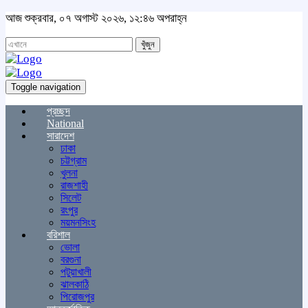
আজ শুক্রবার, ০৭ অগাস্ট ২০২৬, ১২:৪৬ অপরাহ্ন
খুঁজুন
Toggle navigation
প্রচ্ছদ
National
সারাদেশ
ঢাকা
চট্টগ্রাম
খুলনা
রাজশাহী
সিলেট
রংপুর
ময়মনসিংহ
বরিশাল
ভোলা
বরগুনা
পটুয়াখালী
ঝালকাঠি
পিরোজপুর