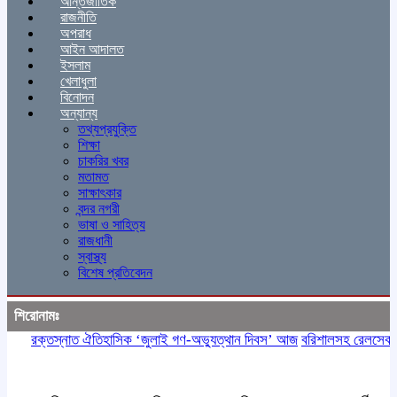
আন্তর্জাতিক
রাজনীতি
অপরাধ
আইন আদালত
ইসলাম
খেলাধুলা
বিনোদন
অন্যান্য
তথ্যপ্রযুক্তি
শিক্ষা
চাকরির খবর
মতামত
সাক্ষাৎকার
বন্দর নগরী
ভাষা ও সাহিত্য
রাজধানী
স্বাস্থ্য
বিশেষ প্রতিবেদন
শিরোনামঃ
রক্তস্নাত ঐতিহাসিক ‌‘জুলাই গণ-অভ্যুত্থান দিবস’ আজ
বরিশালসহ রেলসেবা বঞ্