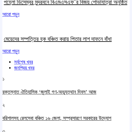
পহেলা ডিসেম্বর সুন্দরবনে বিএমএসএফ`র বিজয় শোভাযাত্রা অনুষ্ঠিত
আরো পড়ুন
মেয়েদের সম্পত্তির হক বঞ্চিত করায় পিতার লাশ দাফনে বাঁধা
আরো পড়ুন
সর্বশেষ খবর
জনপ্রিয় খবর
১
রক্তস্নাত ঐতিহাসিক ‌‘জুলাই গণ-অভ্যুত্থান দিবস’ আজ
২
বরিশালসহ রেলসেবা বঞ্চিত ১৬ জেলা, সম্প্রসারণে সরকারের উদ্যোগ
৩