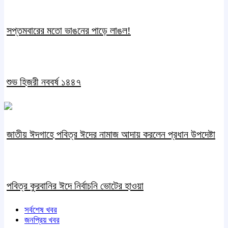
সপ্তমবারের মতো ভাঙনের পাড়ে লাঙল!
শুভ হিজরী নববর্ষ ১৪৪৭
জাতীয় ঈদগাহে পবিত্র ঈদের নামাজ আদায় করলেন প্রধান উপদেষ্টা
পবিত্র কুরবানির ঈদে নির্বাচনি ভোটের হাওয়া
সর্বশেষ খবর
জনপ্রিয় খবর