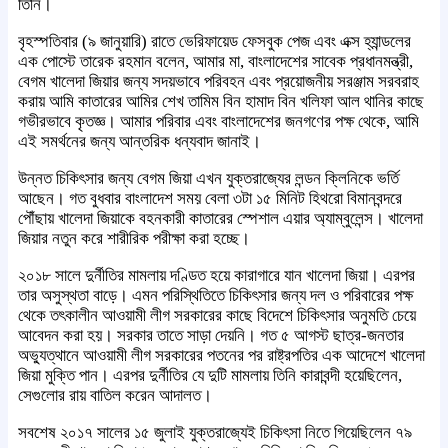
তিনি।
বৃহস্পতিবার (৯ জানুয়ারি) রাতে ভেরিফায়েড ফেসবুক পেজ এবং এক্স হ্যান্ডলের
এক পোস্টে তারেক রহমান বলেন, আমার মা, বাংলাদেশের সাবেক প্রধানমন্ত্রী,
বেগম খালেদা জিয়ার জন্য সদয়ভাবে পরিবহন এবং প্রয়োজনীয় সরঞ্জাম সরবরাহ
করায় আমি কাতারের আমির শেখ তামিম বিন হামাদ বিন খলিফা আল থানির কাছে
গভীরভাবে কৃতজ্ঞ। আমার পরিবার এবং বাংলাদেশের জনগণের পক্ষ থেকে, আমি
এই সমর্থনের জন্য আন্তরিক ধন্যবাদ জানাই।
উন্নত চিকিৎসার জন্য বেগম জিয়া এখন যুক্তরাজ্যের লন্ডন ক্লিনিকে ভর্তি
আছেন। গত বুধবার বাংলাদেশ সময় বেলা ৩টা ১৫ মিনিট হিথরো বিমানবন্দরে
পৌঁছায় খালেদা জিয়াকে বহনকারী কাতারের স্পেশাল এয়ার অ্যাম্বুলেন্স। খালেদা
জিয়ার নতুন করে শারীরিক পরীক্ষা করা হচ্ছে।
২০১৮ সালে দুর্নীতির মামলায় দণ্ডিত হয়ে কারাগারে যান খালেদা জিয়া। এরপর
তার অসুস্থতা বাড়ে। এমন পরিস্থিতিতে চিকিৎসার জন্য দল ও পরিবারের পক্ষ
থেকে তৎকালীন আওয়ামী লীগ সরকারের কাছে বিদেশে চিকিৎসার অনুমতি চেয়ে
আবেদন করা হয়। সরকার তাতে সাড়া দেয়নি। গত ৫ আগস্ট ছাত্র-জনতার
অভ্যুত্থানে আওয়ামী লীগ সরকারের পতনের পর রাষ্ট্রপতির এক আদেশে খালেদা
জিয়া মুক্তি পান। এরপর দুর্নীতির যে দুটি মামলায় তিনি কারাবন্দী হয়েছিলেন,
সেগুলোর রায় বাতিল করেন আদালত।
সবশেষ ২০১৭ সালের ১৫ জুলাই যুক্তরাজ্যেই চিকিৎসা নিতে গিয়েছিলেন ৭৯