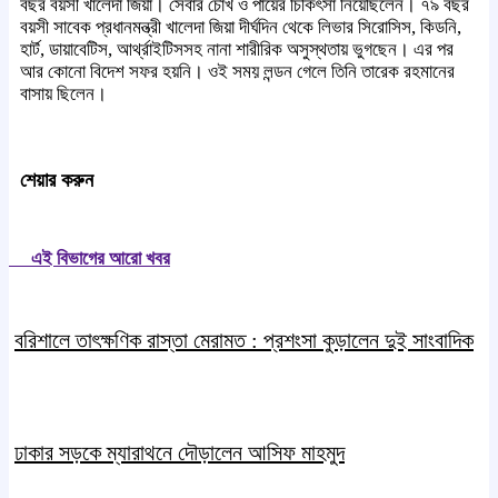
বছর বয়সী খালেদা জিয়া। সেবার চোখ ও পায়ের চিকিৎসা নিয়েছিলেন। ৭৯ বছর
বয়সী সাবেক প্রধানমন্ত্রী খালেদা জিয়া দীর্ঘদিন থেকে লিভার সিরোসিস, কিডনি,
হার্ট, ডায়াবেটিস, আর্থ্রাইটিসসহ নানা শারীরিক অসুস্থতায় ভুগছেন। এর পর
আর কোনো বিদেশ সফর হয়নি। ওই সময় লন্ডন গেলে তিনি তারেক রহমানের
বাসায় ছিলেন।
শেয়ার করুন
এই বিভাগের আরো খবর
বরিশালে তাৎক্ষণিক রাস্তা মেরামত : প্রশংসা কুড়ালেন দুই সাংবাদিক
ঢাকার সড়কে ম্যারাথনে দৌড়ালেন আসিফ মাহমুদ