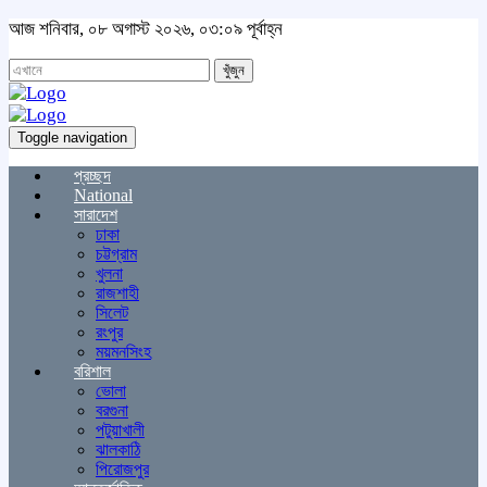
আজ শনিবার, ০৮ অগাস্ট ২০২৬, ০৩:০৯ পূর্বাহ্ন
খুঁজুন
Toggle navigation
প্রচ্ছদ
National
সারাদেশ
ঢাকা
চট্টগ্রাম
খুলনা
রাজশাহী
সিলেট
রংপুর
ময়মনসিংহ
বরিশাল
ভোলা
বরগুনা
পটুয়াখালী
ঝালকাঠি
পিরোজপুর