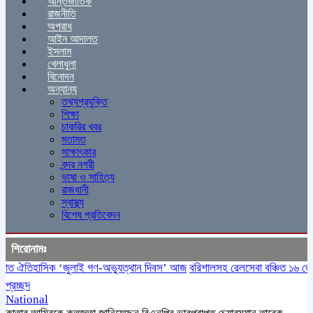
আন্তর্জাতিক
রাজনীতি
অপরাধ
আইন আদালত
ইসলাম
খেলাধুলা
বিনোদন
অন্যান্য
তথ্যপ্রযুক্তি
শিক্ষা
চাকরির খবর
মতামত
সাক্ষাৎকার
বন্দর নগরী
ভাষা ও সাহিত্য
রাজধানী
স্বাস্থ্য
বিশেষ প্রতিবেদন
শিরোনামঃ
 ঐতিহাসিক ‌‘জুলাই গণ-অভ্যুত্থান দিবস’ আজ
বরিশালসহ রেলসেবা বঞ্চিত ১৬ জেলা, 
প্রচ্ছদ
National