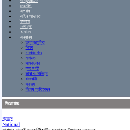
আন্তর্জাতিক
রাজনীতি
অপরাধ
আইন আদালত
ইসলাম
খেলাধুলা
বিনোদন
অন্যান্য
তথ্যপ্রযুক্তি
শিক্ষা
চাকরির খবর
মতামত
সাক্ষাৎকার
বন্দর নগরী
ভাষা ও সাহিত্য
রাজধানী
স্বাস্থ্য
বিশেষ প্রতিবেদন
শিরোনামঃ
প্রচ্ছদ
National