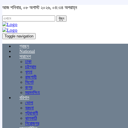
আজ শনিবার, ০৮ অগাস্ট ২০২৬, ০৪:৩৪ অপরাহ্ন
খুঁজুন
Toggle navigation
প্রচ্ছদ
National
সারাদেশ
ঢাকা
চট্টগ্রাম
খুলনা
রাজশাহী
সিলেট
রংপুর
ময়মনসিংহ
বরিশাল
ভোলা
বরগুনা
পটুয়াখালী
ঝালকাঠি
পিরোজপুর