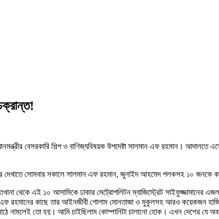
ক্রান্ত!
নমন্ত্রীর বেসরকারি শিল্প ও বাণিজ্যবিষয়ক উপদেষ্টা সালমান এফ রহমান। আদালতে এসেও 
য় গ্রেফতার দেখাতে সোমবার সকালে সালমান এফ রহমান, জুনাইদ আহমেদ পলকসহ ১০ জনকে
াজতখানা থেকে এই ১০ আসামিকে ঢাকার মেট্রোপলিটন ম্যাজিস্ট্রেট সাইফুজ্জামানের
 এফ রহমানের কাছে তার আইনজীবী গোলাম মোনতাজা ও মুকুলসহ আরও কয়েকজন হাজির
মাঠে নামলেই তো হয়। আমি চাইছিলাম কোম্পানিটা চালানো হোক। এখন দেশের যে অব