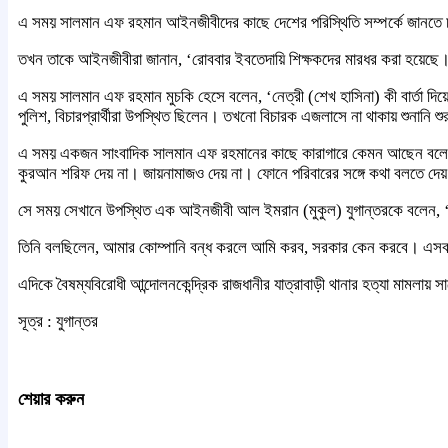
এ সময় সালমান এফ রহমান আইনজীবীদের কাছে দেশের পরিস্থিতি সম্পর্কে জানতে
তখন তাকে আইনজীবীরা জানান, ‘রোববার ইবতেদায়ি শিক্ষকদের মারধর করা হয়েছে। রা
এ সময় সালমান এফ রহমান মুচকি হেসে বলেন, ‘নেত্রী (শেখ হাসিনা) কী বার্তা দ
পুলিশ, বিচারপ্রার্থীরা উপস্থিত ছিলেন। তখনো বিচারক এজলাসে না থাকায় শুনানি শ
এ সময় একজন সাংবাদিক সালমান এফ রহমানের কাছে কারাগারে কেমন আছেন বলে জা
কুরআন শরিফ দেয় না। জায়নামাজও দেয় না। ফোনে পরিবারের সঙ্গে কথা বলতে দ
সে সময় সেখানে উপস্থিত এক আইনজীবী আল ইমরান (মুকুল) যুগান্তরকে বলেন, ‘উনি
তিনি বলছিলেন, আমার কোম্পানি বন্ধ করলে আমি করব, সরকার কেন করবে। এসব নিয়ে 
এদিকে বৈষম্যবিরোধী আন্দোলনকেন্দ্রিক রাজধানীর যাত্রাবাড়ী থানার হত্যা মামলায় স
সূত্র : যুগান্তর
শেয়ার করুন