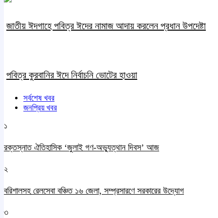
জাতীয় ঈদগাহে পবিত্র ঈদের নামাজ আদায় করলেন প্রধান উপদেষ্টা
পবিত্র কুরবানির ঈদে নির্বাচনি ভোটের হাওয়া
সর্বশেষ খবর
জনপ্রিয় খবর
১
রক্তস্নাত ঐতিহাসিক ‌‘জুলাই গণ-অভ্যুত্থান দিবস’ আজ
২
বরিশালসহ রেলসেবা বঞ্চিত ১৬ জেলা, সম্প্রসারণে সরকারের উদ্যোগ
৩