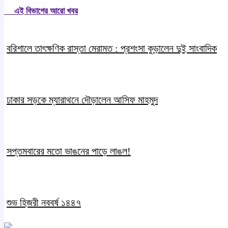
এই বিভাগের আরো খবর
বরিশালে তাৎক্ষণিক রাস্তা মেরামত : প্রশংসা কুড়ালেন দুই সাংবাদিক
ঢাকার সড়কে ম্যারাথনে দৌড়ালেন আসিফ মাহমুদ
সপ্তমবারের মতো ভাঙনের পাড়ে লাঙল!
শুভ হিজরী নববর্ষ ১৪৪৭