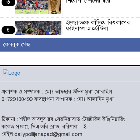
শিরোপা স্পেনের ঘরে
৩
ইংল্যান্ডকে কাঁদিয়ে বিশ্বকাপের
ফাইনালে আর্জেন্টিনা
৪
ফেসবুক পেজ
লাখো মানুষের গন্তব্য এখন
চরমোনাই
৫
আসন্ন বাকেরগঞ্জ পৌর নির্বাচনে
প্রকাশক ও সম্পাদক : মোঃ আফছার উদ্দিন মৃধা মোবাইল
নারী কাউন্সিলর পদে দোয়া চাইলেন
৬
01729100499 ব্যবস্থাপনা সম্পাদক : মোঃ আলামিন মৃধা
বিএমএসএফ নেত্রী সাবরিনা
আক্তার জিয়া
ঠিকানা : শহীদ আবদুর রব সেরনিয়াবাত টেক্সটাইল ইঞ্জিনিয়ারিং
‘ইসরাইলি সেনাবাহিনী ধ্বংসের
কলেজ সংলগ্ন, সিএন্ডবি রোড, বরিশাল।
ই-
দ্বারপ্রান্তে’ : ইরানের হামলায়
৭
মেইল:dailypollijanapad@gmail.com
এশিয়ায় ১৩ মার্কিন ঘাঁটি ধ্বংস