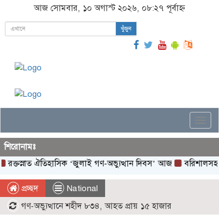
আজ সোমবার, ১০ অগাস্ট ২০২৬, ০৮:২৭ পূর্বাহ্ন
খুঁজুন
Togg
navi
শিরোনামঃ
রক্তস্নাত ঐতিহাসিক ‌‘জুলাই গণ-অভ্যুত্থান দিবস’ আজ
বরিশালসহ রেল
প্রচ্ছদ
National
গণ-অভ্যুত্থানে শহীদ ৮৩৪, আহত প্রায় ১৫ হাজার