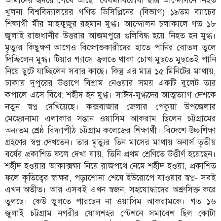
আমাদের হৃদয়ে গেঁথে আছে। বৈষম্যবিরোধী ছাত্র আন্দোলনে নিহত
খুলনা বিশ্ববিদ্যালয়ের গণিত ডিসিপ্লিনের (বিভাগ) ১৯তম ব্যাচের
শিক্ষার্থী মীর মাহফুজুর রহমান মুগ্ধ। আন্দোলন চলাকালে গত ১৮
জুলাই রাজধানীর উত্তরার আজমপুরে গুলিবিদ্ধ হয়ে নিহত হন মুগ্ধ।
মৃত্যুর কিছুক্ষণ আগেও বিক্ষোভকারীদের হাতে পানির বোতল তুলে
দিচ্ছিলেন মুগ্ধ। টিয়ার গ্যাসে জ্বলতে থাকা চোখ মুছতে মুছতেই পানি
নিয়ে ছুটে যাচ্ছিলেন সবার কাছে। কিন্তু এর মাত্র ১৫ মিনিটের মাথায়,
ঢাকায় দুপুরের উত্তাপে বিশ্রাম নেওয়ার সময় একটি বুলেট তার
কপালে এসে বিঁধে; শহীদ হন মুগ্ধ। সাঈদ-মুগ্ধদের আত্মত্যাগ দেশকে
নতুন স্বপ্ন দেখিয়েছে। কক্সবাজার জেলার পেকুয়া উপজেলার
মেহেরনামা এলাকার সন্তান ওয়াসিম আকরাম ছিলেন চট্টগ্রামের
অন্যতম শ্রেষ্ঠ বিদ্যাপীঠ চট্টগ্রাম কলেজের শিক্ষার্থী। বিদেশে উচ্চশিক্ষা
গ্রহণের স্বপ্ন দেখতেন। তার মৃত্যুর তিন মাসের মাথায় অনার্স তৃতীয়
বর্ষের প্রকাশিত ফলে দেখা যায়, তিনি প্রথম শ্রেণিতে উত্তীর্ণ হয়েছেন।
শহীদ হওয়ার আকাক্সক্ষা নিয়ে রাজপথে নেমে শহীদ হওয়া, প্রকাশিত
ফলে কৃতিত্বের স্বাক্ষর, পড়াশোনা শেষে ইউরোপে যাওয়ার স্বপ্ন- সবই
এখন অতীত। আর এসবই এখন স্বজন, সহযোদ্ধাদের অশ্রুসিক্ত করে
তুলছে। কেউ ভুলতে পারছেন না ওয়াসিম আকরামকে। গত ১৬
জুলাই চট্টগ্রাম নগরীর ষোলশহর স্টেশনে সমাবেশ ছিল কোটা