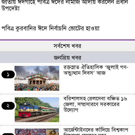
জাতীয় ঈদগাহে পবিত্র ঈদের নামাজ আদায় করলেন প্রধান
উপদেষ্টা
পবিত্র কুরবানির ঈদে নির্বাচনি ভোটের হাওয়া
সর্বশেষ খবর
জনপ্রিয় খবর
রক্তস্নাত ঐতিহাসিক ‌‘জুলাই গণ-
অভ্যুত্থান দিবস’ আজ
১
বরিশালসহ রেলসেবা বঞ্চিত ১৬
জেলা, সম্প্রসারণে সরকারের
২
উদ্যোগ
আর্জেন্টাইনদের কাঁদিয়ে বিশ্বকাপ