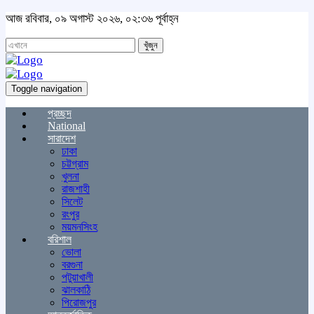
আজ রবিবার, ০৯ অগাস্ট ২০২৬, ০২:৩৬ পূর্বাহ্ন
খুঁজুন
Toggle navigation
প্রচ্ছদ
National
সারাদেশ
ঢাকা
চট্টগ্রাম
খুলনা
রাজশাহী
সিলেট
রংপুর
ময়মনসিংহ
বরিশাল
ভোলা
বরগুনা
পটুয়াখালী
ঝালকাঠি
পিরোজপুর