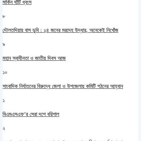
মার্কিন ঘাঁটি ধ্বংস
৮
দৌলতদিয়ায় বাস ডুবি : ২৪ জনের মরদেহ উদ্ধার, অনেকেই নিখোঁজ
৯
মহান স্বাধীনতা ও জাতীয় দিবস আজ
১০
সাংবাদিক নির্যাতনের বিরুদ্ধে জেলা ও উপজেলায় কমিটি গঠনের আহ্বান
১
বিএমএসএফ’র সেরা দশে বরিশাল
২