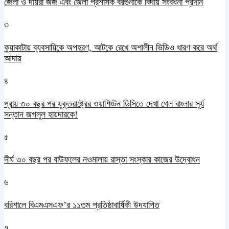
জেলা ও দায়রা জজ এবং জেলা প্রশাসক বরগুনাকে বিদায় সংবর্ধনা প্রদান
৩
কুয়াকাটায় ব্যবসায়িকে অপহরণ, আটকে রেখে অশালীন ভিডিও ধারণ করে অর্থ
আদায়
৪
প্রায় ৩০ বছর পর যুক্তরাষ্ট্রের ওয়াশিংটন ডিসিতে দেখা গেল বাংলার সূর্য
সন্তান জগলুল হায়দারকে!
৫
দীর্ঘ ৩০ বছর পর বাউফলের নওমালায় রাস্তা সংস্কার কাজের উদ্বোধন
৬
বরিশালে বিএমএসএফ’র ১১তম প্রতিষ্ঠাবার্ষিকী উদযাপিত
৭