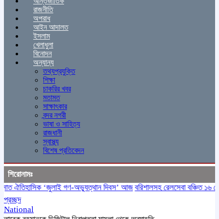
আন্তর্জাতিক
রাজনীতি
অপরাধ
আইন আদালত
ইসলাম
খেলাধুলা
বিনোদন
অন্যান্য
তথ্যপ্রযুক্তি
শিক্ষা
চাকরির খবর
মতামত
সাক্ষাৎকার
বন্দর নগরী
ভাষা ও সাহিত্য
রাজধানী
স্বাস্থ্য
বিশেষ প্রতিবেদন
শিরোনামঃ
ত ঐতিহাসিক ‌‘জুলাই গণ-অভ্যুত্থান দিবস’ আজ
বরিশালসহ রেলসেবা বঞ্চিত ১৬ জেলা,
প্রচ্ছদ
National