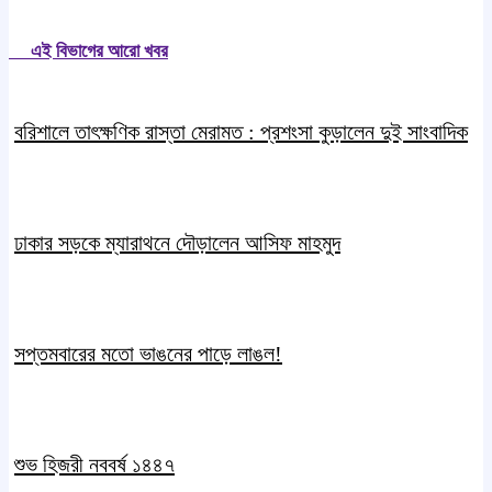
এই বিভাগের আরো খবর
বরিশালে তাৎক্ষণিক রাস্তা মেরামত : প্রশংসা কুড়ালেন দুই সাংবাদিক
ঢাকার সড়কে ম্যারাথনে দৌড়ালেন আসিফ মাহমুদ
সপ্তমবারের মতো ভাঙনের পাড়ে লাঙল!
শুভ হিজরী নববর্ষ ১৪৪৭