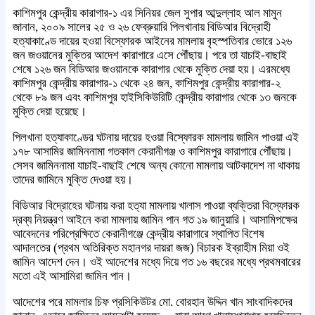
কাশিমপুর কেন্দ্রীয় কারাগার-১ এর সিনিয়র জেল সুপার আব্দুল্লাহ আল মামুন
জানান, ২০০৯ সালের ২৫ ও ২৬ ফেব্রুয়ারি পিলখানায় বিডিআর বিদ্রোহী
হত্যাকাণ্ডে দায়ের হওয়া বিস্ফোরক আইনের মামলায় বৃহস্পতিবার ভোরে ১২৬
জন জওয়ানের মুক্তির আদেশ কারাগারে এসে পৌঁছায়। পরে তা যাচাই-বাছাই
শেষে ১২৬ জন বিডিআর জওয়ানকে কারাগার থেকে মুক্তি দেয়া হয়। এরমধ্যে
কাশিমপুর কেন্দ্রীয় কারাগার-১ থেকে ২৪ জন, কাশিমপুর কেন্দ্রীয় কারাগার-২
থেকে ৮৯ জন এবং কাশিমপুর হাইসিকিউরিটি কেন্দ্রীয় কারাগার থেকে ১৩ জনকে
মুক্তি দেয়া হয়েছে।
পিলখানা হত্যাকাণ্ডের ঘটনায় দায়ের হওয়া বিস্ফোরক মামলায় জামিন পাওয়া এই
১৭৮ আসামির জামিননামা গতকাল কেরানীগঞ্জ ও কাশিমপুর কারাগারে পৌঁছায়।
সেসব জামিননামা যাচাই-বাছাই শেষে অন্য কোনো মামলায় আটকাদেশ না থাকায়
তাদের জামিনে মুক্তি দেওয়া হয়।
বিডিআর বিদ্রোহের ঘটনায় করা হত্যা মামলায় খালাস পাওয়া ব্যক্তিরা বিস্ফোরক
দ্রব্য নিয়ন্ত্রণ আইনে করা মামলায় জামিন পান গত ১৯ জানুয়ারি। আসামিপক্ষের
আবেদনের পরিপ্রেক্ষিতে কেরানীগঞ্জে কেন্দ্রীয় কারাগারে স্থাপিত বিশেষ
আদালতের (প্রথম অতিরিক্ত মহানগর দায়রা জজ) বিচারক ইব্রাহীম মিয়া ওই
জামিন আদেশ দেন। ওই আদেশের মধ্যে দিয়ে গত ১৬ বছরের মধ্যে প্রথমবারের
মতো এই আসামিরা জামিন পান।
আদেশের পরে মামলার চিফ প্রসিকিউটর মো. বোরহান উদ্দিন খান সাংবাদিকদের