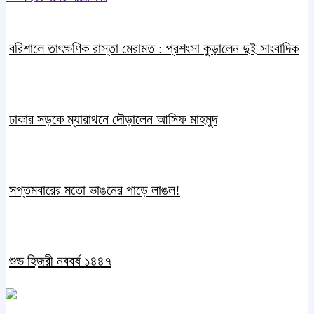
বরিশালে তাৎক্ষণিক রাস্তা মেরামত : প্রশংসা কুড়ালেন দুই সাংবাদিক
ঢাকার সড়কে ম্যারাথনে দৌড়ালেন আসিফ মাহমুদ
সপ্তমবারের মতো ভাঙনের পাড়ে লাঙল!
শুভ হিজরী নববর্ষ ১৪৪৭