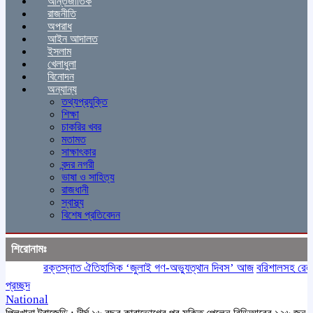
আন্তর্জাতিক
রাজনীতি
অপরাধ
আইন আদালত
ইসলাম
খেলাধুলা
বিনোদন
অন্যান্য
তথ্যপ্রযুক্তি
শিক্ষা
চাকরির খবর
মতামত
সাক্ষাৎকার
বন্দর নগরী
ভাষা ও সাহিত্য
রাজধানী
স্বাস্থ্য
বিশেষ প্রতিবেদন
শিরোনামঃ
রক্তস্নাত ঐতিহাসিক ‌‘জুলাই গণ-অভ্যুত্থান দিবস’ আজ
বরিশালসহ রেলসেবা 
প্রচ্ছদ
National