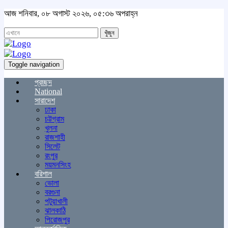
আজ শনিবার, ০৮ অগাস্ট ২০২৬, ০৫:৩৬ অপরাহ্ন
খুঁজুন
Toggle navigation
প্রচ্ছদ
National
সারাদেশ
ঢাকা
চট্টগ্রাম
খুলনা
রাজশাহী
সিলেট
রংপুর
ময়মনসিংহ
বরিশাল
ভোলা
বরগুনা
পটুয়াখালী
ঝালকাঠি
পিরোজপুর