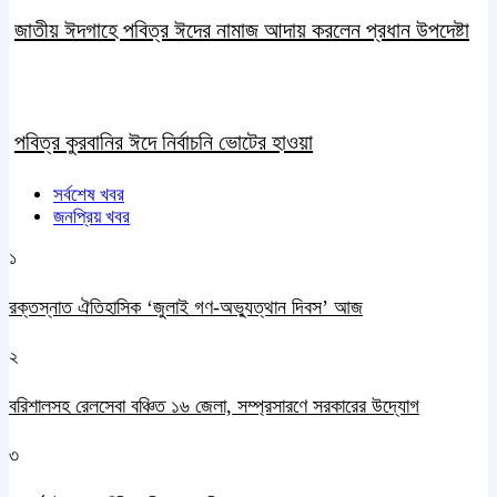
জাতীয় ঈদগাহে পবিত্র ঈদের নামাজ আদায় করলেন প্রধান উপদেষ্টা
পবিত্র কুরবানির ঈদে নির্বাচনি ভোটের হাওয়া
সর্বশেষ খবর
জনপ্রিয় খবর
১
রক্তস্নাত ঐতিহাসিক ‌‘জুলাই গণ-অভ্যুত্থান দিবস’ আজ
২
বরিশালসহ রেলসেবা বঞ্চিত ১৬ জেলা, সম্প্রসারণে সরকারের উদ্যোগ
৩