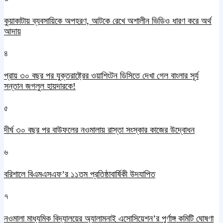
কুয়াকাটায় ব্যবসায়িকে অপহরণ, আটকে রেখে অশালীন ভিডিও ধারণ করে অর্থ
আদায়
৪
প্রায় ৩০ বছর পর যুক্তরাষ্ট্রের ওয়াশিংটন ডিসিতে দেখা গেল বাংলার সূর্য
সন্তান জগলুল হায়দারকে!
৫
দীর্ঘ ৩০ বছর পর বাউফলের নওমালায় রাস্তা সংস্কার কাজের উদ্বোধন
৬
বরিশালে বিএমএসএফ’র ১১তম প্রতিষ্ঠাবার্ষিকী উদযাপিত
৭
নওমালা মাধ্যমিক বিদ্যালয়ের অ্যালামনাই এসোসিয়েশন’র পূর্ণাঙ্গ কমিটি ঘোষণা