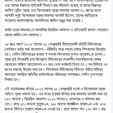
জানান, এভাবে জামিনের আদেশটা হয়েছে— যারা আগে খালাসপ্রাপ্ত হয়েছিলেন
এবং তাদের বিরুদ্ধে হাইকোর্ট বিভাগে রায় পরিবর্তন হয়েছে বা কারো বিরুদ্ধে
আপিল পেন্ডিং আছে এবং বিস্ফোরক দ্রব্য মামলায় আলাদা ৩০ জনের মতো
আসামি শুধুই বিস্ফোরক দ্রব্য মামলার আসামি ছিলেন, তাদের ব্যতিরেকে
অন্যান্য খালাসপ্রাপ্ত আসামিদের জামিন মঞ্জুর করা হয়েছে।
অর্থাৎ হত্যা মামলায় যে আসামিরা বিচারিক আদালত ও হাইকোর্টে খালাস পেয়েছেন
তাদের জামিন দেন আদালত।
১৬ বছর আগে ২০০৯ সালের ২৫ ফেব্রুয়ারি সীমান্তরক্ষী বাহিনী বিডিআরের
(বর্তমানে বর্ডার গার্ড বাংলাদেশ—বিজিবি) সদর দপ্তর ঢাকার পিলখানায় বিদ্রোহ
হয়। সেদিন বিডিআরের কয়েক শ সদস্য পিলখানায় নৃশংস হত্যাকাণ্ড চালান।
প্রায় দুই দিনব্যাপী চলা বিদ্রোহে বিডিআরের তৎকালীন মহাপরিচালক মেজর
জেনারেল শাকিল আহমেদসহ ৫৭ জন সেনা কর্মকর্তা নিহত হন। সব মিলিয়ে ৭৪
জনের মরদেহ উদ্ধার করা হয়। পিলখানায় বিডিআরের বিভিন্ন পর্যায়ে দায়িত্ব
পালনরত সামরিক বাহিনীর কর্মকর্তাদের পরিবারের সদস্যরাও সেদিন নৃশংসতার
শিকার হন।
এই হত্যাযজ্ঞের ঘটনায় ২০০৯ সালের ২৮ ফেব্রুয়ারি হত্যা ও বিস্ফোরক দ্রব্য
আইনে পৃথক মামলা হয়। এর মধ্যে হত্যার ঘটনায় করা মামলায় আসামি করা হয়
৮৫০ জনকে। বিচারিক আদালত ২০১৩ সালের ৫ নভেম্বর এ মামলার রায়
দেন। রায়ে ১৫২ জনকে মৃত্যুদণ্ড, ১৬০ জনকে যাবজ্জীবন কারাদণ্ড এবং ২৫৬
জনকে বিভিন্ন মেয়াদে কারাদণ্ড দেওয়া হয়। রায়ে খালাস পান ২৭৮ জন। রায়