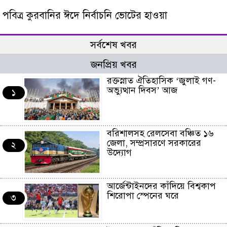
পবিত্র কুরবানির ঈদে নির্বাচনি ভোটের হাওয়া
সর্বশেষ খবর
জনপ্রিয় খবর
রক্তস্নাত ঐতিহাসিক ‌‘জুলাই গণ-
অভ্যুত্থান দিবস’ আজ
১
বরিশালসহ রেলসেবা বঞ্চিত ১৬
জেলা, সম্প্রসারণে সরকারের
২
উদ্যোগ
আর্জেন্টাইনদের কাঁদিয়ে বিশ্বকাপ
শিরোপা স্পেনের ঘরে
৩