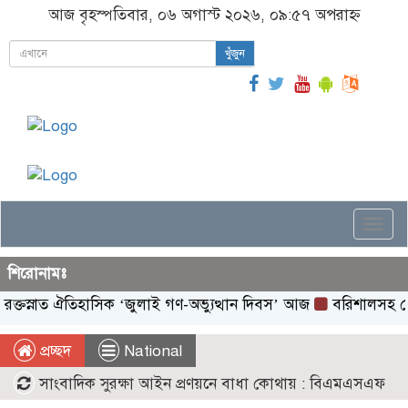
আজ বৃহস্পতিবার, ০৬ অগাস্ট ২০২৬, ০৯:৫৭ অপরাহ্ন
খুঁজুন
Togg
navi
শিরোনামঃ
ক্তস্নাত ঐতিহাসিক ‌‘জুলাই গণ-অভ্যুত্থান দিবস’ আজ
বরিশালসহ রেলস
প্রচ্ছদ
National
সাংবাদিক সুরক্ষা আইন প্রণয়নে বাধা কোথায় : বিএমএসএফ