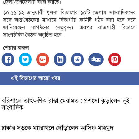
জেলা-উপজেলায় কাজ করছে।
১০-১১-১২ জানুয়ারী খুলনা বিভাগের ১০টি জেলায় সাংবাদিকদের
সঙ্গে আন্ত:বৈঠকের মাধ্যমে বিভাগীয় কমিটি গঠন করা হবে বলে
জানিয়েছেন সংগঠনের নেতৃবৃন্দ। এরপর রাজশাহী বিভাগে
সাংগঠনিক বৈঠক অনুষ্ঠিত হবে।
শেয়ার করুন
এই বিভাগের আরো খবর
বরিশালে তাৎক্ষণিক রাস্তা মেরামত : প্রশংসা কুড়ালেন দুই
সাংবাদিক
ঢাকার সড়কে ম্যারাথনে দৌড়ালেন আসিফ মাহমুদ