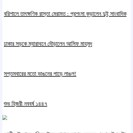
বরিশালে তাৎক্ষণিক রাস্তা মেরামত : প্রশংসা কুড়ালেন দুই সাংবাদিক
ঢাকার সড়কে ম্যারাথনে দৌড়ালেন আসিফ মাহমুদ
সপ্তমবারের মতো ভাঙনের পাড়ে লাঙল!
শুভ হিজরী নববর্ষ ১৪৪৭