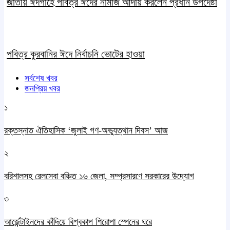
জাতীয় ঈদগাহে পবিত্র ঈদের নামাজ আদায় করলেন প্রধান উপদেষ্টা
পবিত্র কুরবানির ঈদে নির্বাচনি ভোটের হাওয়া
সর্বশেষ খবর
জনপ্রিয় খবর
১
রক্তস্নাত ঐতিহাসিক ‌‘জুলাই গণ-অভ্যুত্থান দিবস’ আজ
২
বরিশালসহ রেলসেবা বঞ্চিত ১৬ জেলা, সম্প্রসারণে সরকারের উদ্যোগ
৩
আর্জেন্টাইনদের কাঁদিয়ে বিশ্বকাপ শিরোপা স্পেনের ঘরে