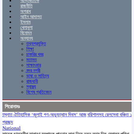
আন্তর্জাতিক
রাজনীতি
অপরাধ
আইন আদালত
ইসলাম
খেলাধুলা
বিনোদন
অন্যান্য
তথ্যপ্রযুক্তি
শিক্ষা
চাকরির খবর
মতামত
সাক্ষাৎকার
বন্দর নগরী
ভাষা ও সাহিত্য
রাজধানী
স্বাস্থ্য
বিশেষ প্রতিবেদন
শিরোনামঃ
নাত ঐতিহাসিক ‌‘জুলাই গণ-অভ্যুত্থান দিবস’ আজ
বরিশালসহ রেলসেবা বঞ্চিত ১৬ জেল
প্রচ্ছদ
National