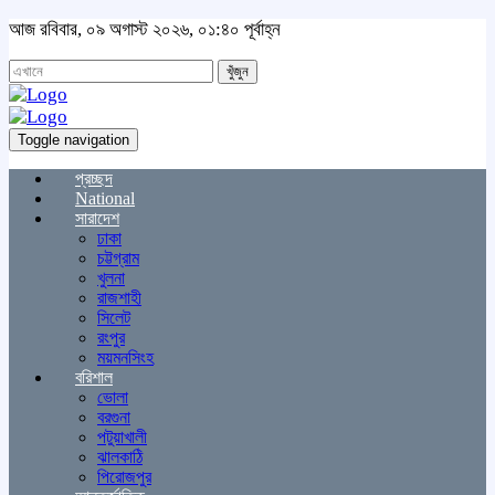
আজ রবিবার, ০৯ অগাস্ট ২০২৬, ০১:৪০ পূর্বাহ্ন
খুঁজুন
Toggle navigation
প্রচ্ছদ
National
সারাদেশ
ঢাকা
চট্টগ্রাম
খুলনা
রাজশাহী
সিলেট
রংপুর
ময়মনসিংহ
বরিশাল
ভোলা
বরগুনা
পটুয়াখালী
ঝালকাঠি
পিরোজপুর