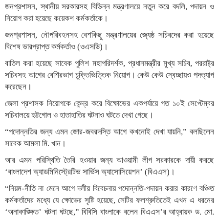
জনপ্রশাসন, স্থানীয় সরকারসহ বিভিন্ন মন্ত্রণালয়ে নতুন করে বদলি, পদায়ন ও
নিয়োগ করা হয়েছে কয়েকশ কর্মকর্তাকে।
জনপ্রশাসন, নৌপরিবহনসহ বেশকিছু মন্ত্রণালয়ের জ্যেষ্ঠ সচিবদের করা হয়েছে
বিশেষ ভারপ্রাপ্ত কর্মকর্তাও (ওএসডি)।
বাতিল করা হয়েছে সাবেক পুলিশ মহাপরিদর্শক, প্রধানমন্ত্রীর মুখ্য সচিব, পররাষ্ট্র
সচিবসহ আগের বেশিরভাগ চুক্তিভিত্তিক নিয়োগ। কেউ কেউ স্বেচ্ছায়ও পদত্যাগ
করেছেন।
জেলা প্রশাসক নিয়োগকে কেন্দ্র করে বিক্ষোভের একপর্যায়ে গত ১০ই সেপ্টেম্বর
সচিবালয়ে হট্টগোল ও হাতাহাতির ঘটনাও ঘটতে দেখা গেছে।
“পদোন্নতির জন্য এমন জোর-জবরদস্তি আগে কখনোই দেখা যায়নি,” বলছিলেন
সাবেক আমলা মি. খান।
আর এমন পরিস্থিতি তৈরি হওয়ার জন্য আওয়ামী লীগ সরকারকে দায়ী করছে
‘বাংলাদেশ অ্যাডমিনিস্ট্রেটিভ সার্ভিস অ্যাসোসিয়েশন’ (বিএএস)।
“নিয়ম-নীতি না মেনে আগে দলীয় বিবেচনায় পদোন্নতি-পদায়ন করার কারণে বঞ্চিত
কর্মকর্তাদের মধ্যে যে ক্ষোভের সৃষ্টি হয়েছে, সেটির ফলশ্রুতিতেই এখন এ ধরনের
‘অনাকাঙ্ক্ষিত’ ঘটনা ঘটছে,” বিবিসি বাংলাকে বলেন বিএএস’র আহ্বায়ক ড. মো.