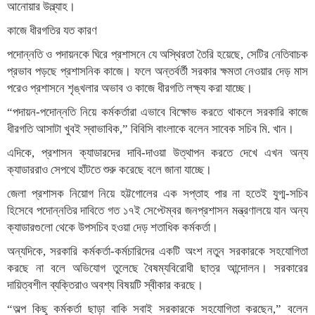
আনোয়ার উল্ল্যাহ।
কাজে ধীরগতির যত কারণ
পদোন্নতি ও পদায়নকে ঘিরে প্রশাসনে যে অস্থিরতা তৈরি হয়েছে, সেটির নেতিবাচক
প্রভাব পড়ছে প্রশাসনিক কাজে। ফলে অন্তর্বর্তী সরকার ক্ষমতা নেওয়ার দেড় মাস
পরেও প্রশাসনে শৃঙ্খলার অভাব ও কাজে ধীরগতি লক্ষ্য করা যাচ্ছে।
“পদায়ন-পদোন্নতি নিয়ে কর্মকর্তারা এভাবে বিক্ষোভ করতে থাকলে সরকারি কাজে
ধীরগতি আসাটা খুবই স্বাভাবিক,” বিবিসি বাংলাকে বলেন সাবেক সচিব মি. খান।
এদিকে, প্রশাসন ক্যাডারদের দাবি-দাওয়া উত্থাপন করতে দেখে এখন অন্য
ক্যাডাররাও সেপথে হাঁটতে শুরু করেছে বলে জানা যাচ্ছে।
জেলা প্রশাসক নিয়োগ নিয়ে হট্টগোলের এক সপ্তাহ পার না হতেই যুগ্ম-সচিব
হিসেবে পদোন্নতির দাবিতে গত ১৭ই সেপ্টেম্বর জনপ্রশাসন মন্ত্রণালয়ে যান অন্য
ক্যাডারগুলো থেকে উপসচিব হওয়া দেড় শতাধিক কর্মকর্তা।
অন্যদিকে, সরকারি কর্মকর্তা-কর্মচারিদের একটি অংশ নতুন সরকারকে সহযোগিতা
করছে না বলে অভিযোগ তুলেছে বৈষম্যবিরোধী ছাত্র আন্দোলন। সরকারের
দায়িত্বশীল ব্যক্তিরাও অবশ্য বিষয়টি স্বীকার করছে।
“অল্প কিছু কর্মকর্তা ছাড়া বাকি সবাই সরকারকে সহযোগিতা করছেন,” বলেন