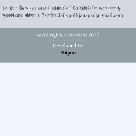
ঠিকানা : শহীদ আবদুর রব সেরনিয়াবাত টেক্সটাইল ইঞ্জিনিয়ারিং কলেজ সংলগ্ন,
দৌলতদিয়ায় বাস ডুবি : ২৪ জনের মরদেহ
উদ্ধার, অনেকেই নিখোঁজ
সিএন্ডবি রোড, বরিশাল।
ই-মেইল:dailypollijanapad@gmail.com
৮
© All rights reserved © 2017
মহান স্বাধীনতা ও জাতীয় দিবস আজ
Developed By
৯
Shipon
সাংবাদিক নির্যাতনের বিরুদ্ধে জেলা ও
উপজেলায় কমিটি গঠনের আহ্বান
১০