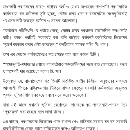
মাথাভারী প্রশাসনের কারণে রাষ্ট্রের অর্থ ও মেধার অপচয়ের পাশাপাশি প্রশাসনিক
কার্যক্রমে যত জটিলতা সৃষ্টি হচ্ছে, সেটার জন্য দেশের রাজনৈতিক সংস্কৃতিকেই
প্রধানত দায়ী করছেন বর্তমান ও সাবেক আমলারা।
“বর্তমানে পরিস্থিতি যে পর্যায়ে গেছে, সেটার জন্য প্রধানত রাজনৈতিক দলগুলোই
দায়ী। কারণ প্রতিটি সরকারই কম-বেশি রাষ্ট্রের কর্মকর্তা-কর্মচারিদের নিজেদের
স্বার্থে ব্যবহার করার চেষ্টা করেছেন,” বলছিলেন সাবেক সচিব মি. খান।
তবে এর পেছনে কর্মকর্তাদেরও দায় রয়েছে বলে মনে করেন তিনি।
“পদোন্নতি-পদায়নের লোভে কর্মকর্তারাও ক্ষমতাসীনদের সঙ্গে হাত মেলাচ্ছেন। ফলে
দু’পক্ষেরই দায় রয়েছে,” বলেন মি. খান।
উল্লেখ্য যে, বাংলাদেশের গত তিনটি বিতর্কিত জাতীয় নির্বাচন অনুষ্ঠানের মাধ্যমে
আওয়ামী লীগকে রাষ্ট্রক্ষমতায় টিকিয়ে রাখার ক্ষেত্রে সরকারি কর্মকর্তারা অন্যতম
প্রধান ভূমিকা পালন করেছেন বলে মনে করেন অনেকে।
যারা এই কাজে সরাসরি ভূমিকা রেখেছেন, তাদেরকে বড় পদোন্নতি-পদায়ন দিয়ে
‘পুরস্কৃত’ করা হয়েছে বলে জানা যাচ্ছে।
এর বাইরে, প্রশাসনকে নিজেদের পক্ষে রাখতে শেখ হাসিনার সরকার ঘন ঘন সরকারি
চাকরিজীবীদের বেতন-ভাতা বাড়িয়েছেন বলেও অভিযোগ রয়েছে।