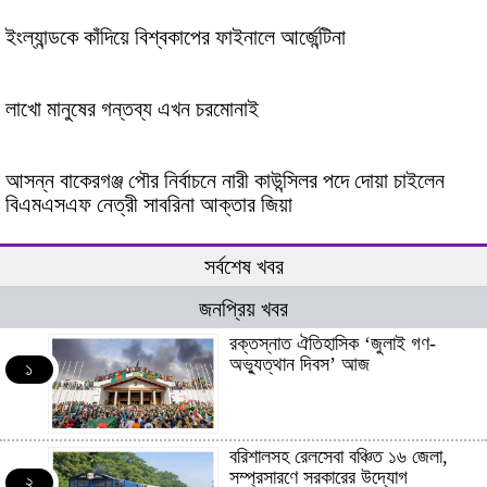
ইংল্যান্ডকে কাঁদিয়ে বিশ্বকাপের ফাইনালে আর্জেন্টিনা
লাখো মানুষের গন্তব্য এখন চরমোনাই
আসন্ন বাকেরগঞ্জ পৌর নির্বাচনে নারী কাউন্সিলর পদে দোয়া চাইলেন
বিএমএসএফ নেত্রী সাবরিনা আক্তার জিয়া
সর্বশেষ খবর
জনপ্রিয় খবর
রক্তস্নাত ঐতিহাসিক ‌‘জুলাই গণ-
অভ্যুত্থান দিবস’ আজ
১
বরিশালসহ রেলসেবা বঞ্চিত ১৬ জেলা,
সম্প্রসারণে সরকারের উদ্যোগ
২