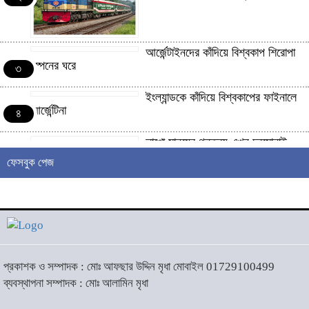
আর্জেন্টাইনদের কাঁদিয়ে বিশ্বকাপ শিরোপা
স্পেনের ঘরে
৩
ইংল্যান্ডকে কাঁদিয়ে বিশ্বকাপের ফাইনালে
আর্জেন্টিনা
৪
লাখো মানুষের গন্তব্য এখন চরমোনাই
৫
ফেসবুক পেজ
আসন্ন বাকেরগঞ্জ পৌর নির্বাচনে নারী
কাউন্সিলর পদে দোয়া চাইলেন বিএমএসএফ
৬
নেত্রী সাবরিনা আক্তার জিয়া
‘ইসরাইলি সেনাবাহিনী ধ্বংসের
প্রকাশক ও সম্পাদক : মোঃ আফছার উদ্দিন মৃধা মোবাইল 01729100499
দ্বারপ্রান্তে’ : ইরানের হামলায় এশিয়ায়
৭
ব্যবস্থাপনা সম্পাদক : মোঃ আলামিন মৃধা
১৩ মার্কিন ঘাঁটি ধ্বংস