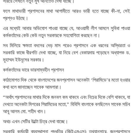
সরিয়ে সেখানে নতুন মুখ আনতেও দেখা যাচ্ছে।
ফলে মাথাভারী প্রশাসনের মাথা আগামীতে আরও ভারী হতে যাচ্ছে কী-না, সেই
প্রশ্নও উঠছে।
এর মধ্যেই আবার অভিযোগ পাওয়া যাচ্ছে যে, আওয়ামী লীগ আমলে সুবিধা পাওয়া
কর্মকর্তাদের কেউ কেউ নতুন সরকারকে সহযোগিতা করছেন না।
সব মিলিয়ে ক্ষমতা বদলের দেড় মাস পরেও প্রশাসনে এক ধরনের অস্থিরতা ও
সরকারি কাজে ধীরগতি দেখা যাচ্ছে, যা নিয়ে বেশ বেকায়দায় পড়েছেন অধ্যাপক ড.
মুহাম্মদ ইউনূসের সরকার।
কর্মকর্তাদের ভারে ভারসাম্যহীন প্রশাসন
কাঠামোগত দিক থেকে বাংলাদেশের জনপ্রশাসন অনেকটা ‘পিরামিডে’র মতো হওয়ার
কথা বলে জানাচ্ছেন সাবেক আমলারা।
“অর্থাৎ প্রশাসনের মাথার দিকে জনবল কম থাকবে এবং নিচের দিকে বেশি থাকবে, যা
দেখতে অনেকটা মিশরের পিরামিডের মতো,” বিবিসি বাংলাকে বলছিলেন সাবেক সচিব
আবু আলম মো. শহীদ খান।
অথচ এখন সেটির উল্টো চিত্র দেখা যাচ্ছে।
সরকারি কর্মচারী ব্যবস্থাপনা পদ্ধতির (জিইএমএস) তথ্যানুসারে, জনপ্রশাসনে