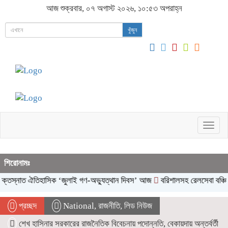
আজ শুক্রবার, ০৭ অগাস্ট ২০২৬, ১০:৫৩ অপরাহ্ন
খুঁজুন
Togg
navig
শিরোনামঃ
ত ঐতিহাসিক ‌‘জুলাই গণ-অভ্যুত্থান দিবস’ আজ
বরিশালসহ রেলসেবা বঞ্চিত ১৬ জেল
প্রচ্ছদ
National
,
রাজনীতি
,
লিড নিউজ
শেখ হাসিনার সরকারের রাজনৈতিক বিবেচনায় পদোন্নতি, বেকায়দায় অন্তর্বর্তী