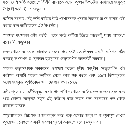
ফলে বেশি ক্ষতি হয়েছে,” বিবিসি বাংলাকে বলেন প্রধান উপদেষ্টার কার্যালয়ে সংযুক্ত
উপদেষ্টা আলী ইমাম মজুমদার।
বর্তমান সরকার সেই ক্ষতি কাটিয়ে উঠে প্রশাসনকে পুনরায় নিয়মের মধ্যে আনার চেষ্টা
করছে বলে জানিয়েছেন এই উপদেষ্টা।
“আমরা যথাসাধ্য চেষ্টা করছি। তবে ক্ষতি কাটিয়ে উঠতে আরেকটু সময় লাগবে,”
বলেন মি. মজুমদার।
জনপ্রশাসনকে ঠেলে সাজানোর জন্য গত ১১ই সেপ্টেম্বর একটি কমিশন গঠন
করেছে অধ্যাপক ড. মুহাম্মদ ইউনূসের নেতৃত্বাধীন অন্তর্বর্তী সরকার।
সাবেক তত্ত্বাবধায়ক সরকারের উপদেষ্টা আব্দুল মুয়ীদ চৌধুরীর নেতৃত্বাধীন ওই
কমিশন আগামী পহেলা অক্টোবর থেকে কাজ শুরু করবে এবং ৩১শে ডিসেম্বরের
মধ্যে সংস্কার প্রতিবেদন জমা দেওয়ার কথা রয়েছে।
দলীয় প্রভাব ও দুর্নীতিমুক্ত করার পাশাপাশি প্রশাসনকে নিরপেক্ষ ও জনবান্ধব করে
গড়ে তোলার লক্ষ্যেই নতুন এই কমিশন কাজ করবে বলে সরকারের পক্ষ থেকে
জানানো হয়েছে।
“প্রশাসনকে নিরপেক্ষ ও জনবান্ধব করে গড়ে তোলার জন্য যা যা ব্যবস্থা নেওয়া
প্রয়োজন, সেগুলোর সবই সরকার গ্রহণ করছে,” বলেন মজুমদার।