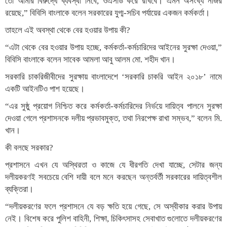
তো আমার বিরুদ্ধে ব্যবস্থা নিবে, ওএসডি করে রাখবে। এমন অসংখ্য নজির
রয়েছে,” বিবিসি বাংলাকে বলেন সরকারের যুগ্ম-সচিব পর্যায়ের একজন কর্মকর্তা।
তাহলে এই অবস্থা থেকে বের হওয়ার উপায় কী?
“এটা থেকে বের হওয়ার উপায় হচ্ছে, কর্মকর্তা-কর্মচারিদের আইনের সুরক্ষা দেওয়া,”
বিবিসি বাংলাকে বলেন সাবেক আমলা আবু আলম মো. শহীদ খান।
সরকারি চাকরিজীবীদের সুরক্ষায় বাংলাদেশে ‘সরকারি চাকরি আইন ২০১৮’ নামে
একটি আইনটিও পাশ হয়েছে।
“এর সুষ্ঠু প্রয়োগ নিশ্চিত করে কর্মকর্তা-কর্মচারিদের নির্ভয়ে দায়িত্ব পালনে সুরক্ষা
দেওয়া গেলে প্রশাসনকে দলীয় প্রভাবমুক্ত, তথা নিরপেক্ষ রাখা সম্ভব,” বলেন মি.
খান।
কী বলছে সরকার?
প্রশাসনে এখন যে অস্থিরতা ও কাজে যে ধীরগতি দেখা যাচ্ছে, সেটার জন্য
দলীয়করণই সবচেয়ে বেশি দায়ী বলে মনে করছেন অন্তর্বর্তী সরকারের দায়িত্বশীল
ব্যক্তিরা।
“দলীয়করণের ফলে প্রশাসনে যে বড় ক্ষতি হয়ে গেছে, সে অস্বীকার করার উপায়
নেই। বিশেষ করে পুলিশ বাহিনী, শিক্ষা, চিকিৎসাসহ সেবাখাত গুলোতে দলীয়করণের